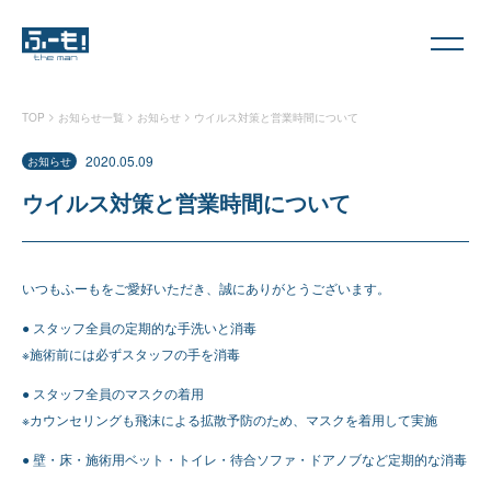
>
>
>
TOP
お知らせ一覧
お知らせ
ウイルス対策と営業時間について
2020.05.09
お知らせ
ウイルス対策と営業時間について
いつもふーもをご愛好いただき、誠にありがとうございます。
● スタッフ全員の定期的な手洗いと消毒
※施術前には必ずスタッフの手を消毒
● スタッフ全員のマスクの着用
※カウンセリングも飛沫による拡散予防のため、マスクを着用して実施
● 壁・床・施術用ベット・トイレ・待合ソファ・ドアノブなど定期的な消毒