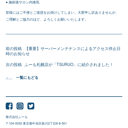
● 施術後サロン内換気
皆様にはご不便とご迷惑をお掛けしてしまい、大変申し訳ありませんが、
ご理解とご協力のほど、よろしくお願いいたします。
投
【重要】サーバーメンテナンスによるアクセス停止日
稿
時のお知らせ
ナ
ビ
ゲ
ふーも札幌店が「TSURUO」に紹介されました！
ー
シ
ョ
ン
一覧にもどる
株式会社ふーも
〒104-0033 東京都中央区新川2丁目8-8-501