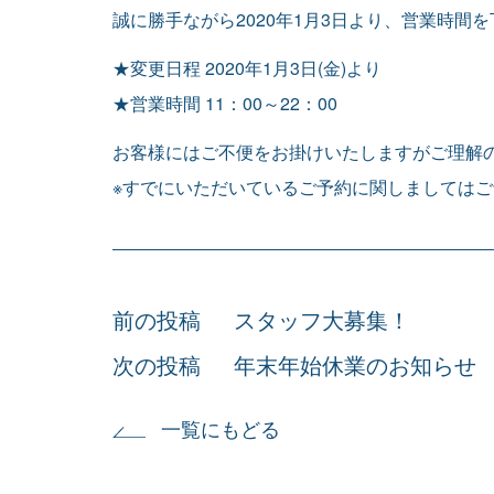
誠に勝手ながら2020年1月3日より、営業時間
★変更日程 2020年1月3日(金)より
★営業時間 11：00～22：00
お客様にはご不便をお掛けいたしますがご理解
※すでにいただいているご予約に関しましては
投
スタッフ大募集！
稿
ナ
年末年始休業のお知らせ
ビ
ゲ
ー
シ
一覧にもどる
ョ
ン