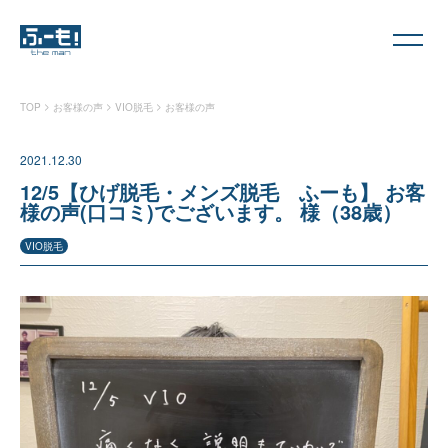
>
>
>
TOP
お客様の声
VIO脱毛
お客様の声
2021.12.30
12/5【ひげ脱毛・メンズ脱毛 ふーも】 お客
様の声(口コミ)でございます。 様（38歳）
VIO脱毛