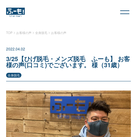
>
>
>
TOP
お客様の声
全身脱毛
お客様の声
2022.04.02
3/25【ひげ脱毛・メンズ脱毛 ふーも】 お客
様の声(口コミ)でございます。 様（31歳）
全身脱毛