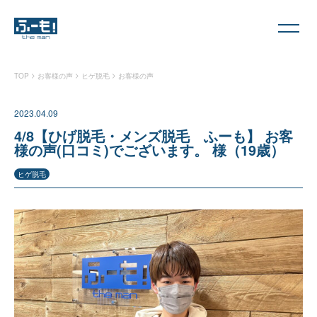
>
>
>
TOP
お客様の声
ヒゲ脱毛
お客様の声
2023.04.09
4/8【ひげ脱毛・メンズ脱毛 ふーも】 お客
様の声(口コミ)でございます。 様（19歳）
ヒゲ脱毛